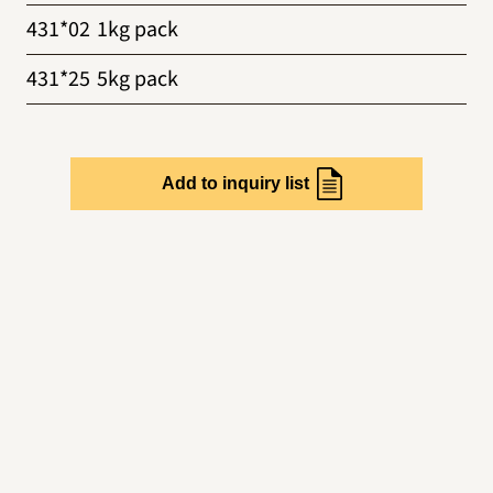
431*02
1kg pack
431*25
5kg pack
Add to inquiry list