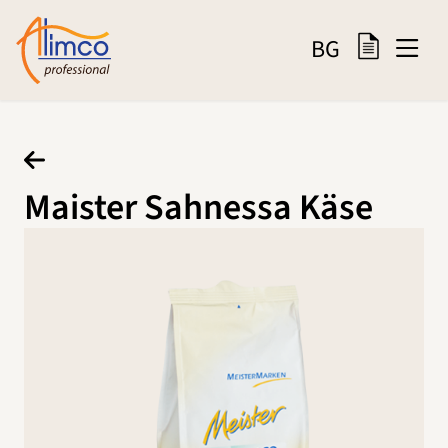
BG
Maister Sahnessa Käse