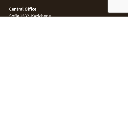
Central Office
Sofia 1532, Kazichene,
Industrial zone North,
3 Industrial Street
+359 2 9999 506
;
+359 2 9999 513
info@alimco.bg
© 2024 Alimco. All Rights Reserved