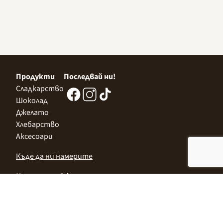
Продукти
Последвай ни!
Сладкарство
Шоколад
Джелато
Хлебарство
Аксесоари
Къде да ни намерите
Централен Офис
София 1532, Казичене,
Индустриална зона Север,
ул. „Индустриална" 3