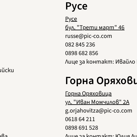
Русе
Русе
бул. "Трети март" 46
russe@pic-co.com
082 845 236
0898 682 856
Лице за контакт: Ивайло
ийски
Горна Оряхов
Горна Оряховица
ул. "Иван Момчилов" 2А
g.orjahovitza@pic-co.com
0618 64 211
0898 691 528
ева
Лице за контакт: Юлия Л