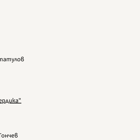
Статулов
ердика"
Тончев