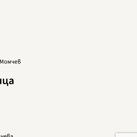
 Момчев
ица
ичева