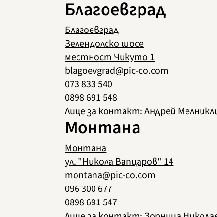
Благоевград
Благоевград
Зелендолско шосе
местност Чикуто 1
blagoevgrad@pic-co.com
073 833 540
0898 691 548
Лице за контакт: Андрей Мелникл
Монтана
Монтана
ул. "Никола Вапцаров" 14
montana@pic-co.com
096 300 677
0898 691 547
Лице за контакт: Зорница Никола