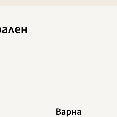
рален
Варна