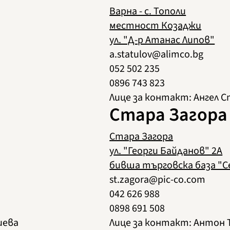
Варна - с. Тополи
местност Козаджи
ул. "Д-р Атанас Липов"
a.statulov@alimco.bg
052 502 235
0896 743 823
Лице за контакт: Ангел 
Стара Загора
Стара Загора
ул. "Георги Байданов" 2А
бивша търговска база "С
st.zagora@pic-co.com
042 626 988
0898 691 508
иева
Лице за контакт: Антон 