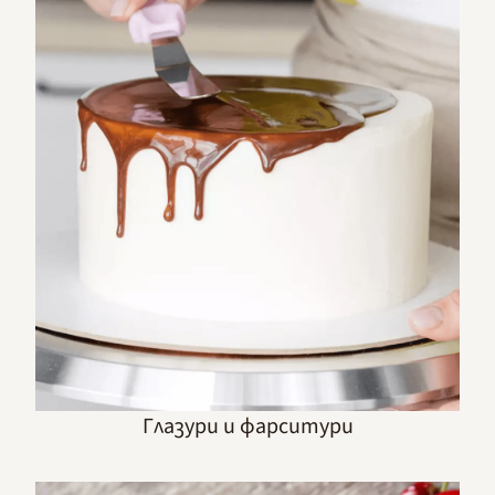
Глазури и фарситури