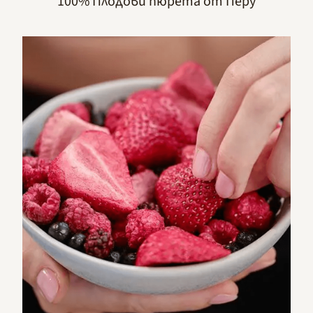
100% Плодови пюрета от Перу