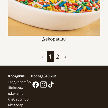
Декорации
«
1
2
»
Продукти
Последвай ни!
Сладкарство
Шоколад
Джелато
Хлебарство
Аксесоари