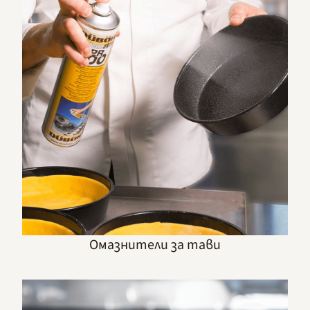
Омазнители за тави