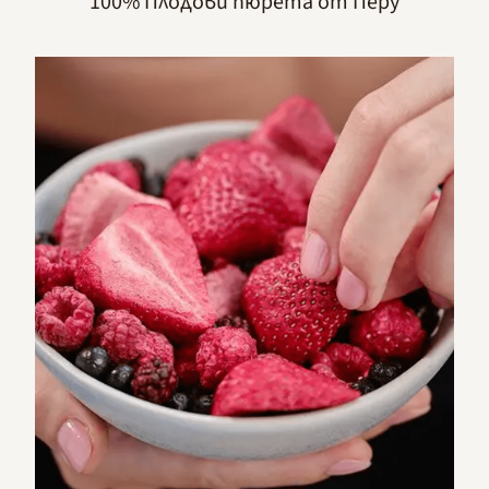
100% Плодови пюрета от Перу