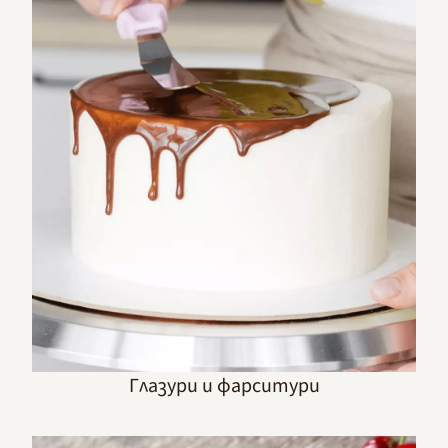
Глазури и фарситури