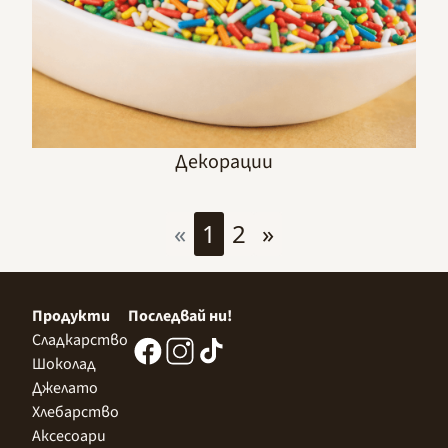
Декорации
«
1
2
»
Продукти
Последвай ни!
Сладкарство
Шоколад
Джелато
Хлебарство
Аксесоари