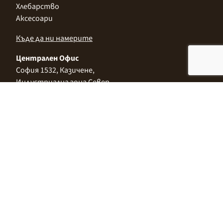
Хлебарство
Аксесоари
Къде да ни намерите
Централен Офис
София 1532, Казичене,
Индустриална зона Север,
ул. „Индустриална" 3
+359 2 9999 506
;
+359 2 9999 513
info@alimco.bg