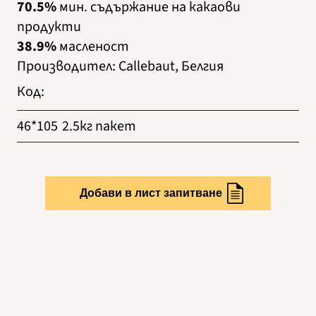
70.5%
мин. съдържание на какаови
продукти
38.9%
масленост
Производител
:
Callebaut, Белгия
Код
:
46*105
2.5кг пакет
Добави в лист запитване