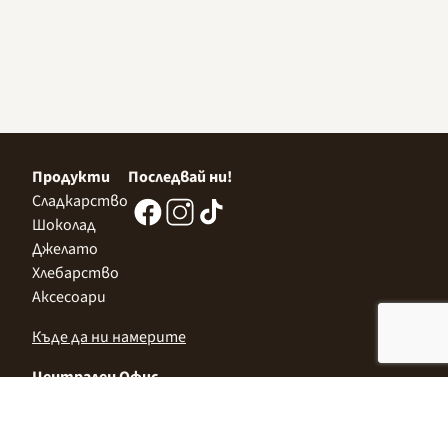
Продукти
Последвай ни!
Сладкарство
Шоколад
Джелато
Хлебарство
Аксесоари
Къде да ни намерите
Централен Офис
София 1532, Казичене,
Индустриална зона Север,