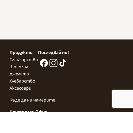
Продукти
Последвай ни!
Сладкарство
Шоколад
Джелато
Хлебарство
Аксесоари
Къде да ни намерите
Централен Офис
София 1532, Казичене,
Индустриална зона Север,