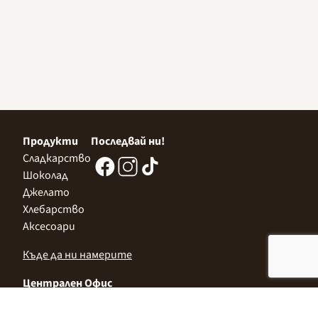
Продукти
Последвай ни!
Сладкарство
Шоколад
Джелато
Хлебарство
Аксесоари
Къде да ни намерите
Централен Офис
София 1532, Казичене,
Индустриална зона Север,