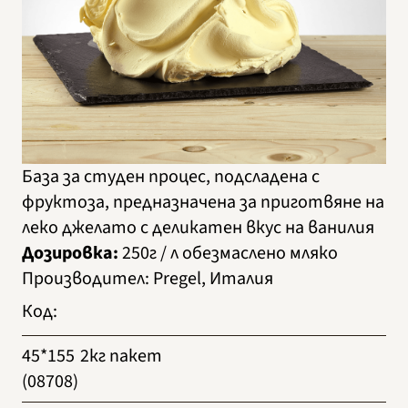
База за студен процес, подсладена с
фруктоза, предназначена за приготвяне на
леко джелато с деликатен вкус на ванилия
Дозировка:
250г / л обезмаслено мляко
Производител
:
Pregel, Италия
Код
:
45*155
2кг пакет
(08708)