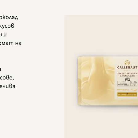
околад
кусов
и и
омат на
а
сове,
печива