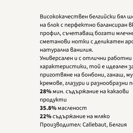
Висококачествен белгийски бял ш
на блок с перфектно балансиран в
профил, съчетаващ богати млечн
сметанови нотки с деликатен ар
натурална ванилия.
Универсален и с отлични работни
характеристики, той е идеален з
приготвяне на бонбони, ганаш, му
кремове, глазури и разнообразни 
28%
мин. съдържание на какаови
продукти
35.8%
масленост
22%
съдържание на мляко
Производител
:
Callebaut, Белгия