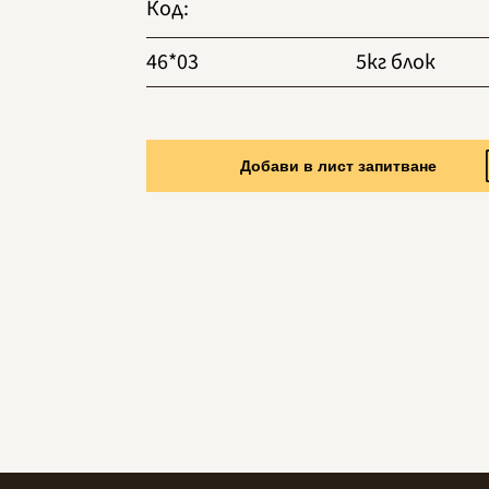
Код
:
46*03
5кг блок
Добави в лист запитване