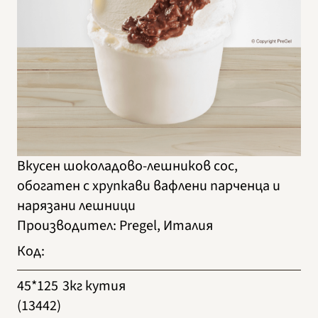
Вкусен шоколадово-лешников сос,
обогатен с хрупкави вафлени парченца и
нарязани лешници
Производител
:
Pregel, Италия
Код
:
45*125
3кг кутия
(13442)