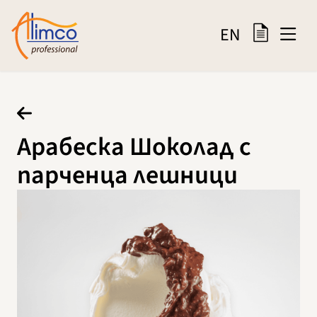
EN
Арабеска Шоколад с
парченца лешници