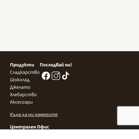
Продукти
Последвай ни!
Сладкарство
Шоколад
Джелато
Хлебарство
Аксесоари
Къде да ни намерите
Централен Офис
София 1532, Казичене,