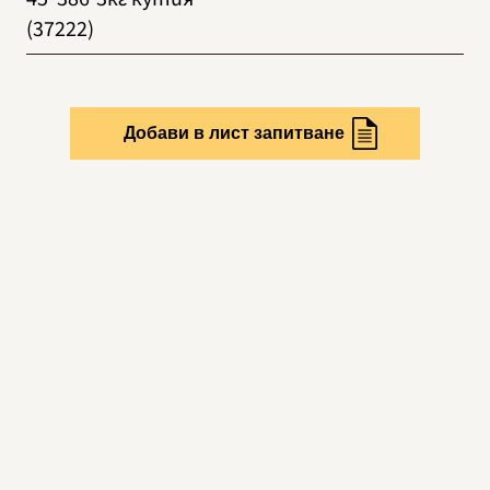
(37222)
Добави в лист запитване