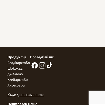
Продукти
Последвай ни!
Сладкарство
Шоколад
Джелато
Хлебарство
Аксесоари
Къде да ни намерите
Централен Офис