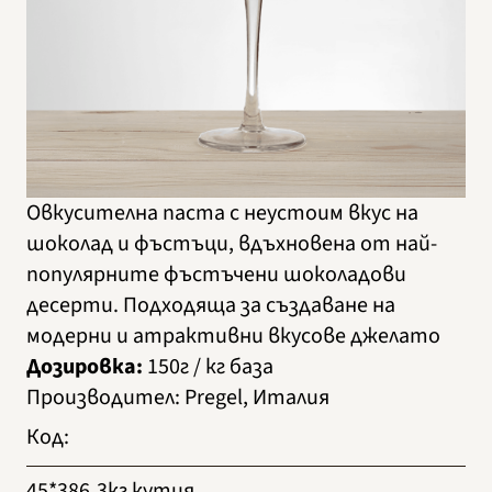
Овкусителна паста с неустоим вкус на
шоколад и фъстъци, вдъхновена от най-
популярните фъстъчени шоколадови
десерти. Подходяща за създаване на
модерни и атрактивни вкусове джелато
Дозировка:
150г / кг база
Производител
:
Pregel, Италия
Код
:
45*386
3кг кутия