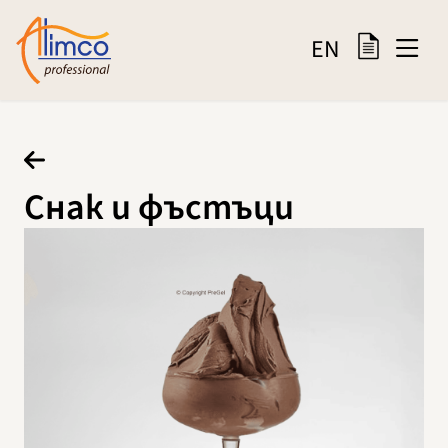
EN
Снак и фъстъци