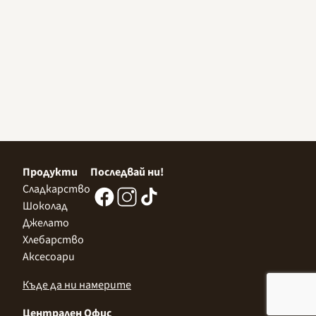
Продукти
Последвай ни!
Сладкарство
Шоколад
Джелато
Хлебарство
Аксесоари
Къде да ни намерите
Централен Офис