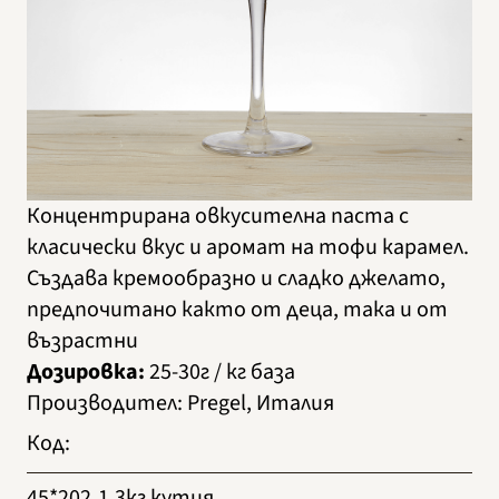
Концентрирана овкусителна паста с
класически вкус и аромат на тофи карамел.
Създава кремообразно и сладко джелато,
предпочитано както от деца, така и от
възрастни
Дозировка:
25-30г / кг база
Производител
:
Pregel, Италия
Код
:
45*202
1.3кг кутия