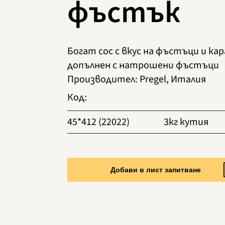
фъстък
Богат сос с вкус на фъстъци и кар
допълнен с натрошени фъстъци
Производител
:
Pregel, Италия
Код
:
45*412 (22022)
3кг кутия
Добави в лист запитване