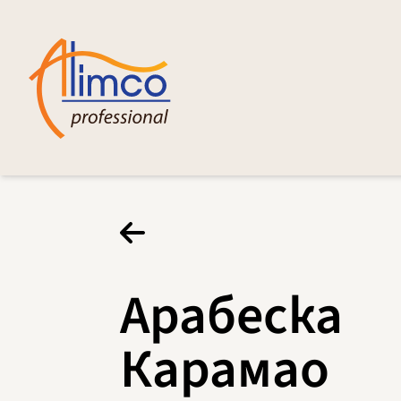
Арабеска
Карамао