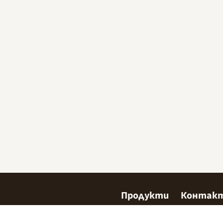
Продукти
Контак
Сладкарство
Къде да 