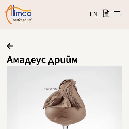
EN
Амадеус дрийм