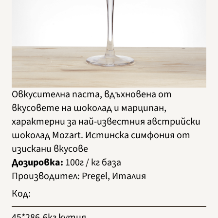
Овкусителна паста, вдъхновена от
вкусовете на шоколад и марципан,
характерни за най-известния австрийски
шоколад Mozart. Истинска симфония от
изискани вкусове
Дозировка:
100г / кг база
Производител
:
Pregel, Италия
Код
:
45*286
6кг кутия