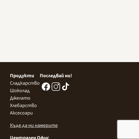
Продукти
Последвай ни!
Сладкарство
Шоколад
Джелато
Хлебарство
Аксесоари
Къде да ни намерите
Централен Офис