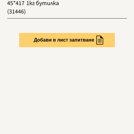
45*417
1кг бутилка
(31446)
Добави в лист запитване