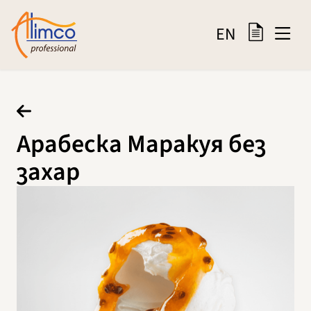
EN
Арабеска Маракуя без
захар