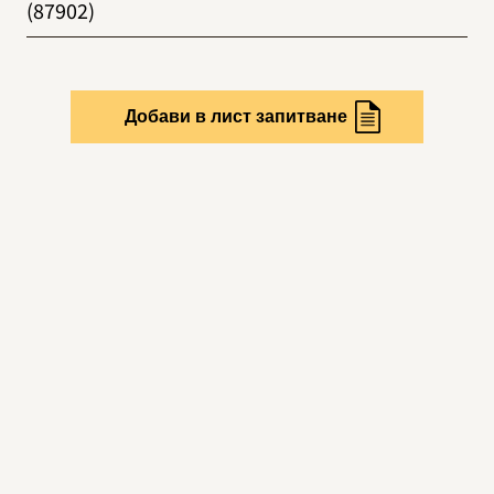
(87902)
Добави в лист запитване