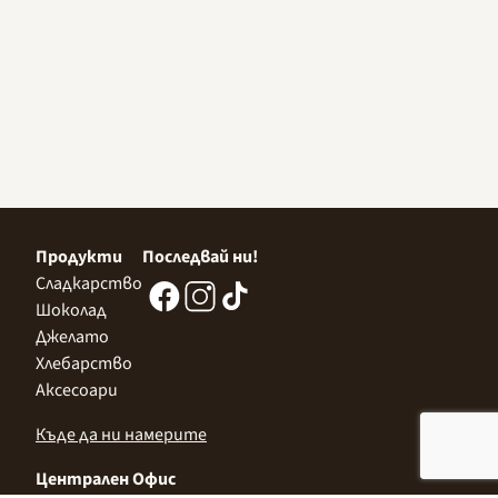
Продукти
Последвай ни!
Сладкарство
Шоколад
Джелато
Хлебарство
Аксесоари
Къде да ни намерите
Централен Офис