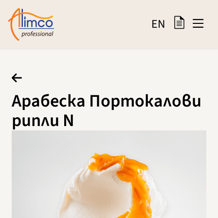
EN
Арабеска Портокалови
рипли N