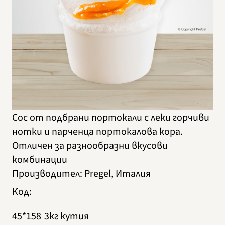
Сос от подбрани портокали с леки горчиви
нотки и парченца портокалова кора.
Отличен за разнообразни вкусови
комбинации
Производител
:
Pregel, Италия
Код
:
45*158
3кг кутия