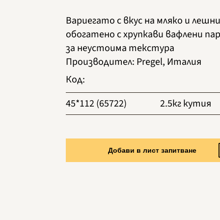
Вариегато с вкус на мляко и лешни
обогатено с хрупкави вафлени па
за неустоима текстура
Производител
:
Pregel, Италия
Код
:
45*112 (65722)
2.5кг кутия
Добави в лист запитване