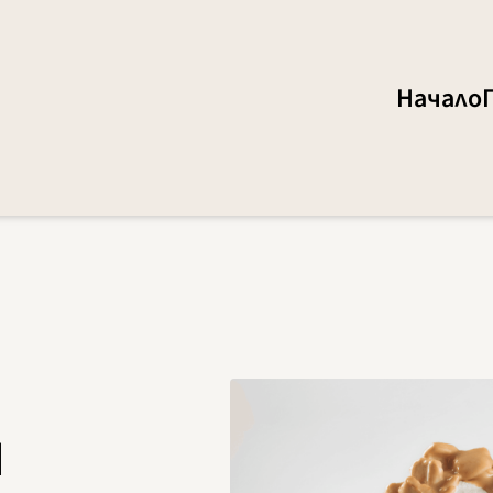
Начало
н