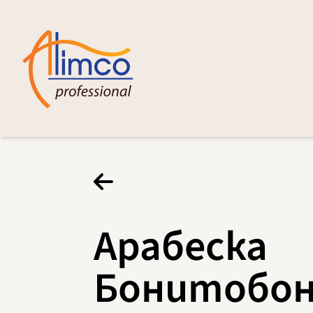
Арабеска
Бонитобо