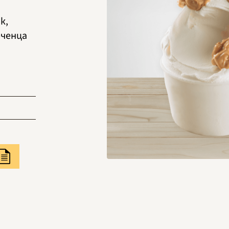
к,
рченца