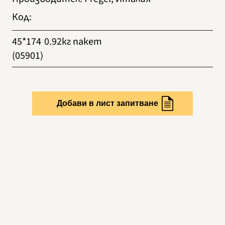
Код
:
45*174
0.92кг пакет
(05901)
Добави в лист запитване