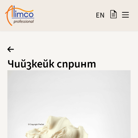
EN
Чийзкейк спринт