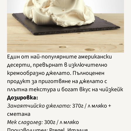
Един от най-популярните американски
десерти, превърнат в изключително
кремообразно джелато. Пълноценен
продукт за приготвяне на джелато с
плътна текстура и богат вкус на чийзкейк
Дозировка:
Занаятчийско джелато:
370г / л мляко +
сметана
Мек сладолед:
300г / л мляко
Производител
:
Pregel, Италия