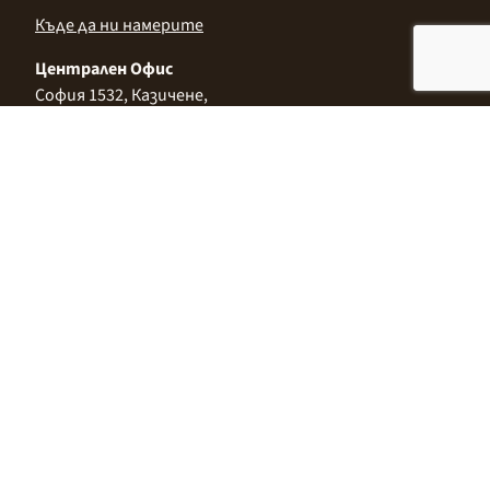
Къде да ни намерите
Централен Офис
София 1532, Казичене,
Индустриална зона Север,
ул. „Индустриална" 3
+359 2 9999 506
;
+359 2 9999 513
info@alimco.bg