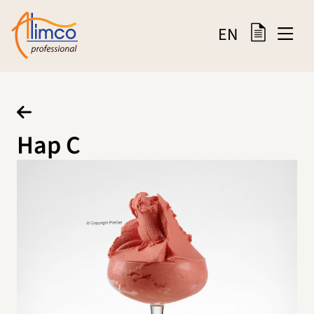
EN
Нар С