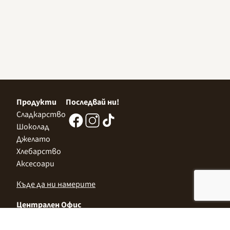
Продукти
Последвай ни!
Сладкарство
Шоколад
Джелато
Хлебарство
Аксесоари
Къде да ни намерите
Централен Офис
София 1532, Казичене,
Индустриална зона Север,