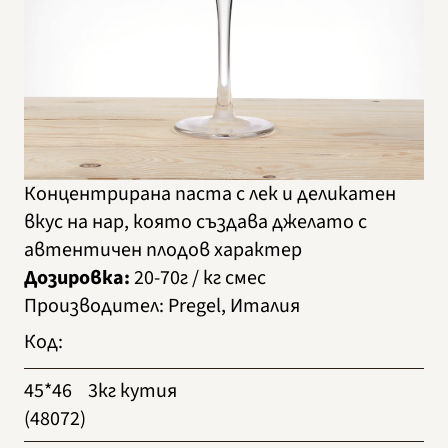
Концентрирана паста с лек и деликатен
вкус на нар, която създава джелато с
автентичен плодов характер
Дозировка:
20-70г / кг смес
Производител
:
Pregel, Италия
Код
:
45*46
3кг кутия
(48072)