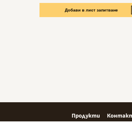
Добави в лист запитване
Продукти
Контак
Сладкарство
Къде да 