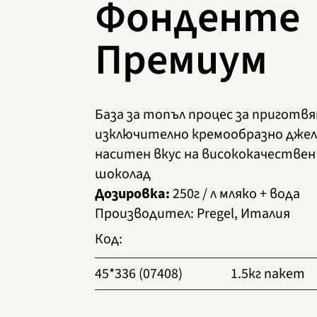
Фонденте
Премиум
База за топъл процес за приготвя
изключително кремообразно джел
наситен вкус на висококачествен
шоколад
Дозировка:
250г / л мляко + вода
Производител
:
Pregel, Италия
Код
:
45*336 (07408)
1.5кг пакет