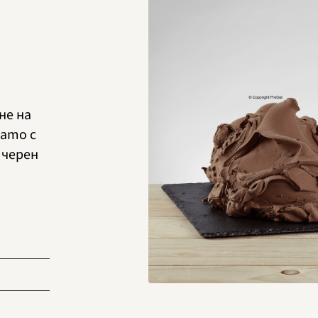
не на
ато с
 черен