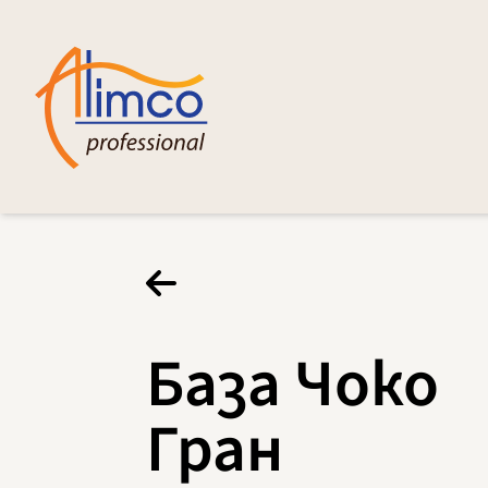
База Чоко
Гран