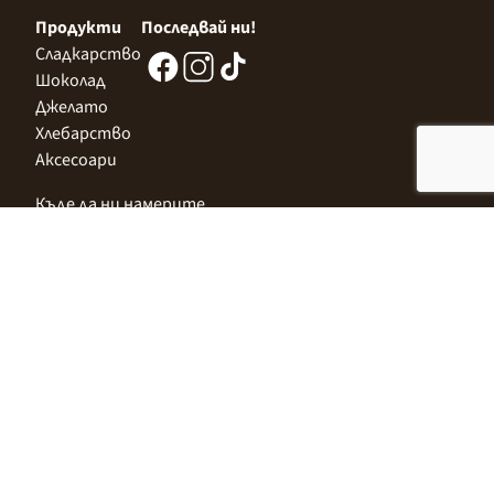
Продукти
Последвай ни!
Сладкарство
Шоколад
Джелато
Хлебарство
Аксесоари
Къде да ни намерите
Централен Офис
София 1532, Казичене,
Индустриална зона Север,
ул. „Индустриална" 3
+359 2 9999 506
;
+359 2 9999 513
info@alimco.bg