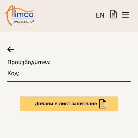
EN
Производител
:
Код
:
Добави в лист запитване