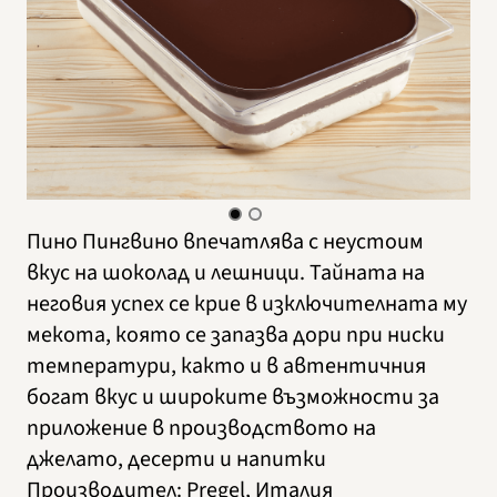
Пино Пингвино впечатлява с неустоим
вкус на шоколад и лешници. Тайната на
неговия успех се крие в изключителната му
мекота, която се запазва дори при ниски
температури, както и в автентичния
богат вкус и широките възможности за
приложение в производството на
джелато, десерти и напитки
Производител
:
Pregel, Италия