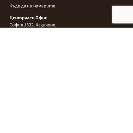
Къде да ни намерите
Централен Офис
София 1532, Казичене,
Индустриална зона Север,
ул. „Индустриална" 3
+359 2 9999 506
;
+359 2 9999 513
info@alimco.bg