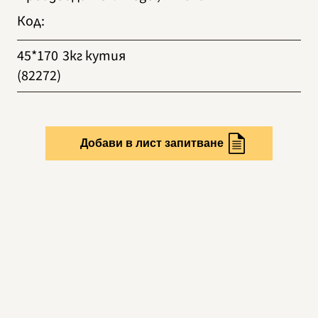
Код
:
45*170
3кг кутия
(82272)
Добави в лист запитване