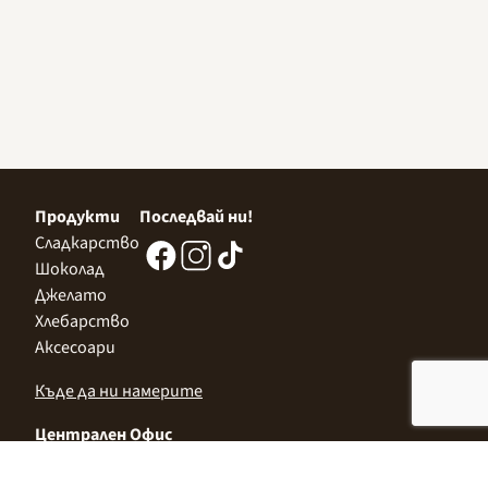
Продукти
Последвай ни!
Сладкарство
Шоколад
Джелато
Хлебарство
Аксесоари
Къде да ни намерите
Централен Офис
София 1532, Казичене,
Индустриална зона Север,