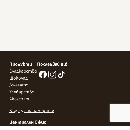
Продукти
Последвай ни!
Сладкарство
Шоколад
Джелато
Хлебарство
Аксесоари
Къде да ни намерите
Централен Офис
София 1532, Казичене,