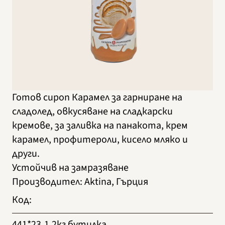
Готов сироп Карамел за гарниране на
сладолед, овкусяване на сладкарски
кремове, за заливка на панакота, крем
карамел, профитероли, кисело мляко и
други.
Устойчив на замразяване
Производител
:
Aktina, Гърция
Код
:
441*23
1.2кг бутилка