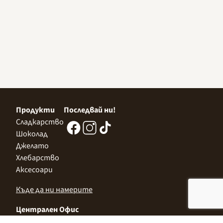
Продукти
Последвай ни!
Сладкарство
Шоколад
Джелато
Хлебарство
Аксесоари
Къде да ни намерите
Централен Офис
София 1532, Казичене,