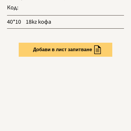
Код
:
40*10
18кг кофа
Добави в лист запитване