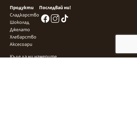
Продукти
Последвай ни!
Сладкарство
Шоколад
Джелато
Хлебарство
Аксесоари
Къде да ни намерите
Централен Офис
София 1532, Казичене,
Индустриална зона Север,
ул. „Индустриална" 3
+359 2 9999 506
;
+359 2 9999 513
info@alimco.bg