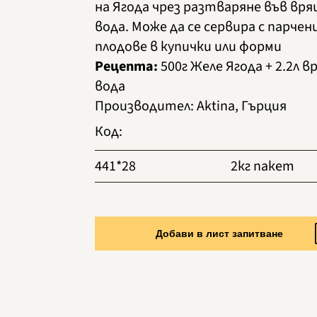
на Ягода чрез разтваряне във вр
вода. Може да се сервира с парчен
плодове в купички или форми
Рецепта:
500г Желе Ягода + 2.2л 
вода
Производител
:
Aktina, Гърция
Код
:
441*28
2кг пакет
Добави в лист запитване