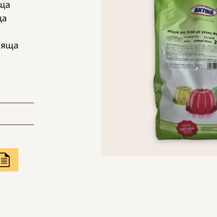
яща
ца
вряща