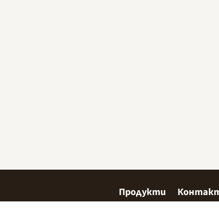
Продукти
Контак
Сладкарство
Къде да 