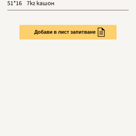
51*16
7кг кашон
Добави в лист запитване