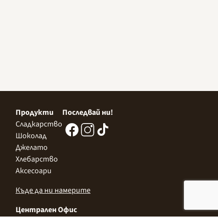
Продукти
Последвай ни!
Сладкарство
Шоколад
Джелато
Хлебарство
Аксесоари
Къде да ни намерите
Централен Офис