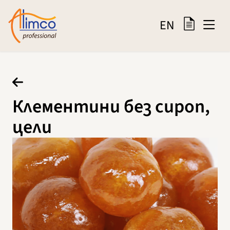
EN
Клементини без сироп,
цели