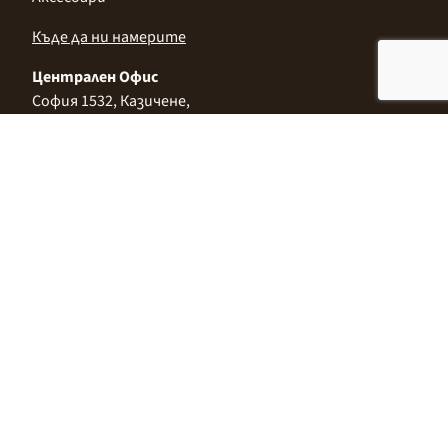
Къде да ни намерите
Централен Офис
София 1532, Казичене,
Индустриална зона Север,
ул. „Индустриална" 3
+359 2 9999 506
;
+359 2 9999 513
info@alimco.bg