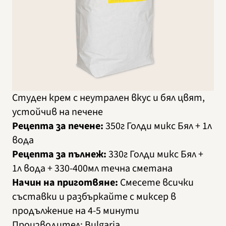
Студен крем с неутрален вкус и бял цвят,
устойчив на печене
Рецепта за печене:
350г Голди микс Бял + 1л
вода
Рецепта за пълнеж:
330г Голди микс Бял +
1л вода + 330-400мл течна сметана
Начин на приготвяне:
Смесете всички
съставки и разбъркайте с миксер в
продължение на 4-5 минути
Производител
:
Bulgaria