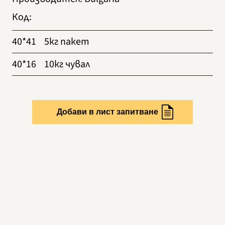
Код
:
40*41
5кг пакет
40*16
10кг чувал
Добави в лист запитване