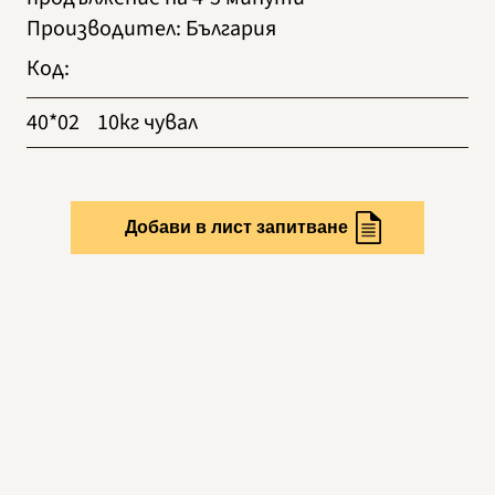
Производител
:
България
Код
:
40*02
10кг чувал
Добави в лист запитване