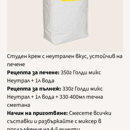
Студен крем с неутрален вкус, устойчив на
печене
Рецепта за печене:
350г Голди микс
Неутрал + 1л вода
Рецепта за пълнеж:
330г Голди микс
Неутрал + 1л вода + 330-400мл течна
сметана
Начин на приготвяне:
Смесете всички
съставки и разбъркайте с миксер в
продължение на 4-5 минути