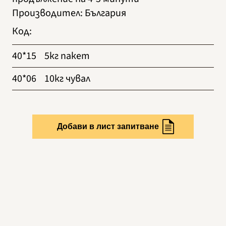
Производител
:
България
Код
:
40*15
5кг пакет
40*06
10кг чувал
Добави в лист запитване