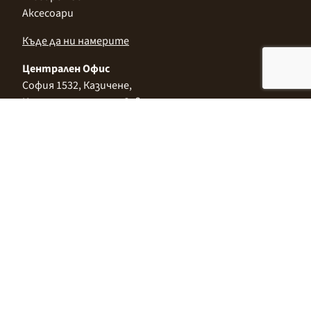
Аксесоари
Къде да ни намерите
Централен Офис
София 1532, Казичене,
Индустриална зона Север,
ул. „Индустриална" 3
+359 2 9999 506
;
+359 2 9999 513
info@alimco.bg