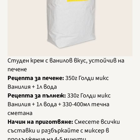
Студен крем с ванилов вкус, устойчив на
печене
Рецепта за печене:
350г Голди микс
Ванилия + 1л вода
Рецепта за пълнеж:
330г Голди микс
Ванилия + 1л вода + 330-400мл течна
сметана
Начин на приготвяне:
Смесете всички
съставки и разбъркайте с миксер в
продължение на 4-5 минути