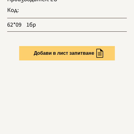
Код
:
62*09
1бр
Добави в лист запитване