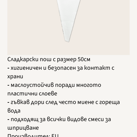
Сладкарски пош с размер 50см
-
хигиеничен и безопасен за контакт с
храни
-
маслоустойчив поради многото
пластични слоеве
-
гъвкав дори след често миене с гореща
вода
-
подходящ за всички видове смеси за
шприцване
Производител
:
EU