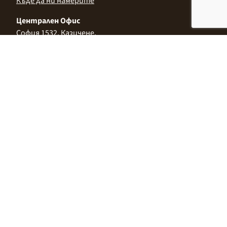
Къде да ни намерите
Централен Офис
София 1532, Казичене,
Индустриална зона Север,
ул. „Индустриална" 3
+359 2 9999 506
;
+359 2 9999 513
info@alimco.bg