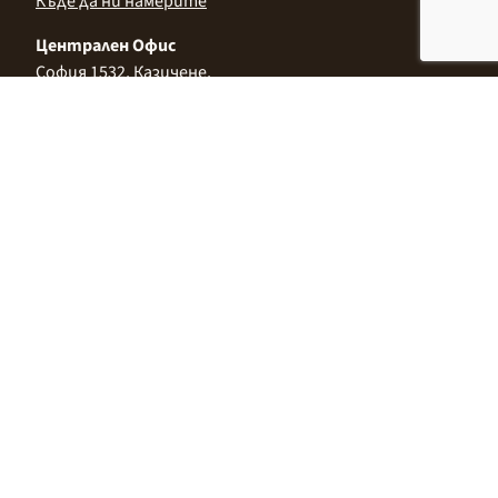
Къде да ни намерите
Централен Офис
София 1532, Казичене,
Индустриална зона Север,
ул. „Индустриална" 3
+359 2 9999 506
;
+359 2 9999 513
info@alimco.bg