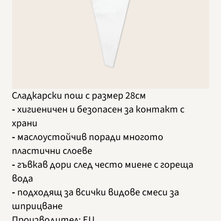
Сладкарски пош с размер 28см
-
хигиеничен и безопасен за контакт с
храни
-
маслоустойчив поради многото
пластични слоеве
-
гъвкав дори след често миене с гореща
вода
-
подходящ за всички видове смеси за
шприцване
Производител
:
EU