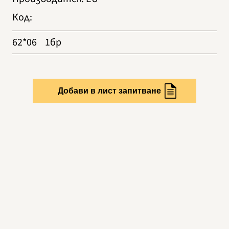
Код
:
62*06
1бр
Добави в лист запитване