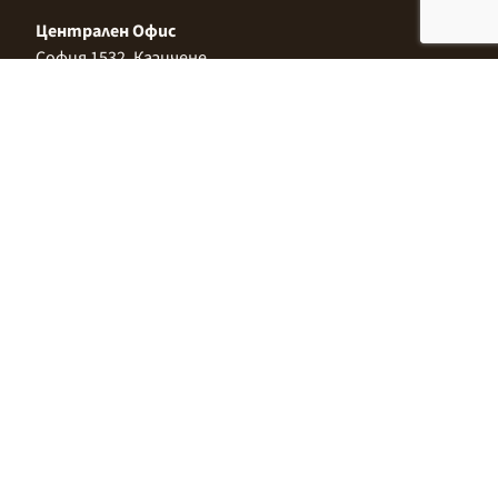
Централен Офис
София 1532, Казичене,
Индустриална зона Север,
ул. „Индустриална" 3
+359 2 9999 506
;
+359 2 9999 513
info@alimco.bg
© 2024 Alimco. Всички права запазени