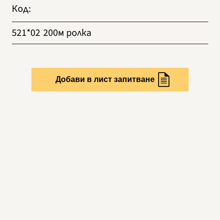
Код
:
521*02
200м ролка
Добави в лист запитване