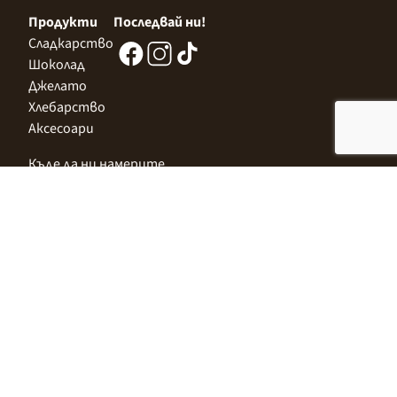
Продукти
Последвай ни!
Сладкарство
Шоколад
Джелато
Хлебарство
Аксесоари
Къде да ни намерите
Централен Офис
София 1532, Казичене,
Индустриална зона Север,
ул. „Индустриална" 3
+359 2 9999 506
;
+359 2 9999 513
info@alimco.bg