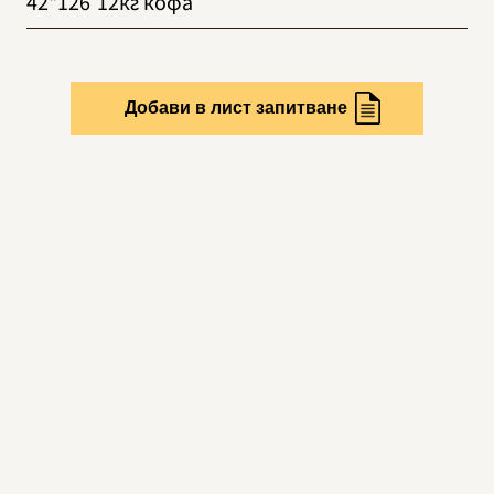
42*126
12кг кофа
Добави в лист запитване