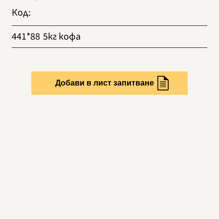
Код
:
441*88
5кг кофа
Добави в лист запитване