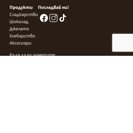
Продукти
Последвай ни!
Сладкарство
Шоколад
Джелато
Хлебарство
Аксесоари
Къде да ни намерите
Централен Офис
София 1532, Казичене,
Индустриална зона Север,
ул. „Индустриална" 3
+359 2 9999 506
;
+359 2 9999 513
info@alimco.bg