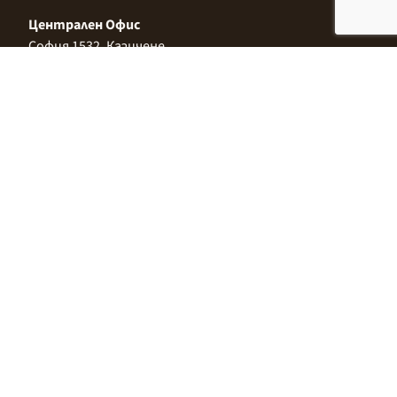
Централен Офис
София 1532, Казичене,
Индустриална зона Север,
ул. „Индустриална" 3
+359 2 9999 506
;
+359 2 9999 513
info@alimco.bg
© 2024 Alimco. Всички права запазени