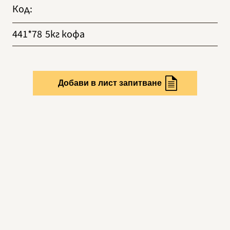
Код
:
441*78
5кг кофа
Добави в лист запитване