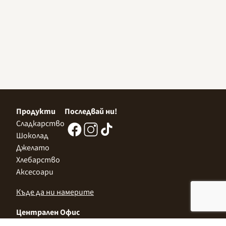
Продукти
Последвай ни!
Сладкарство
Шоколад
Джелато
Хлебарство
Аксесоари
Къде да ни намерите
Централен Офис
София 1532, Казичене,