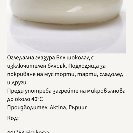
Огледална глазура Бял шоколад с
изключителен блясък. Подходяща за
покриване на мус торти, тарти, сладолед
и други.
Преди употреба загрейте на микровълнова
до около 40°C
Производител
:
Aktina, Гърция
Код
:
441*63
5кг кофа