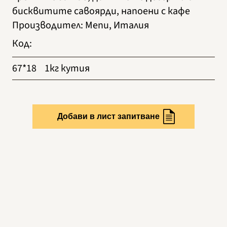
бисквитите савоярди, напоени с кафе
Производител
:
Menu, Италия
Код
:
67*18
1кг кутия
Добави в лист запитване