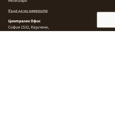
Аксесоари
Къде да ни намерите
Централен Офис
София 1532, Казичене,
Индустриална зона Север,
ул. „Индустриална" 3
+359 2 9999 506
;
+359 2 9999 513
info@alimco.bg