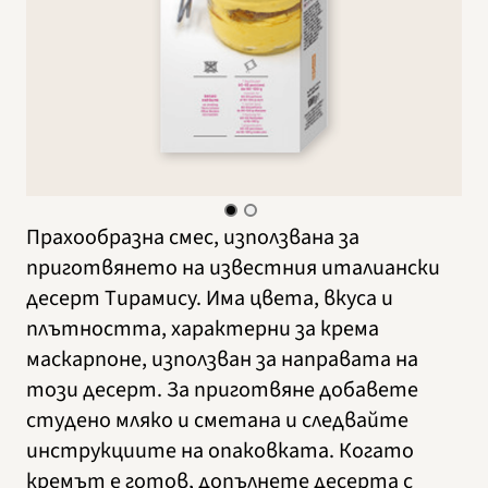
Прахообразна смес, използвана за
приготвянето на известния италиански
десерт Тирамису. Има цвета, вкуса и
плътността, характерни за крема
маскарпоне, използван за направата на
този десерт. За приготвяне добавете
студено мляко и сметана и следвайте
инструкциите на опаковката. Когато
кремът е готов, допълнете десерта с