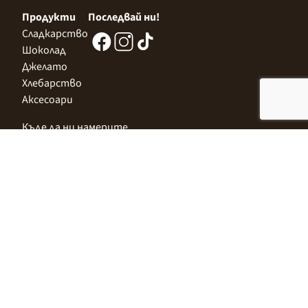
Продукти
Последвай ни!
Сладкарство
Шоколад
Джелато
Хлебарство
Аксесоари
Къде да ни намерите
Централен Офис
София 1532, Казичене,
Индустриална зона Север,
ул. „Индустриална" 3
+359 2 9999 506
;
+359 2 9999 513
info@alimco.bg