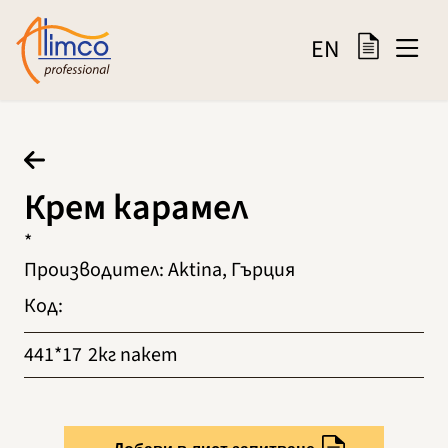
EN
Крем карамел
*
Производител
:
Aktina, Гърция
Код
:
441*17
2кг пакет