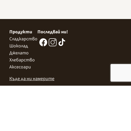
Продукти
Последвай ни!
Сладкарство
Шоколад
Джелато
Хлебарство
Аксесоари
Къде да ни намерите
Централен Офис
София 1532, Казичене,
Индустриална зона Север,
ул. „Индустриална" 3
+359 2 9999 506
;
+359 2 9999 513
info@alimco.bg