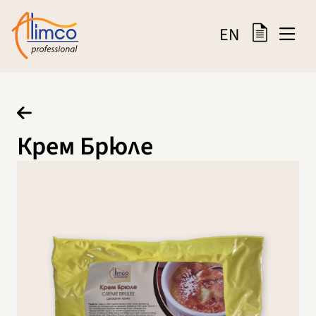
EN
Крем Брюле