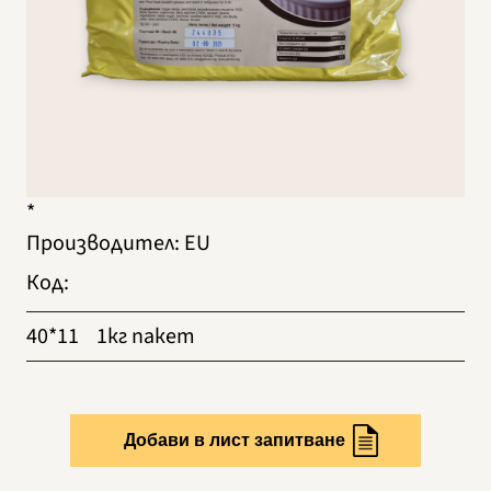
*
Производител
:
EU
Код
:
40*11
1кг пакет
Добави в лист запитване