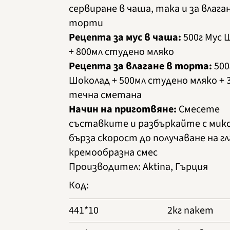
сервиране в чаша, така и за влага
торти
Рецепта за мус в чаша:
500г Мус 
+ 800мл студено мляко
Рецепта за влагане в торта:
500
Шоколад + 500мл студено мляко + 
течна сметана
Начин на приготвяне:
Смесете
съставките и разбъркайте с микс
бърза скорост до получаване на г
кремообразна смес
Производител
:
Aktina, Гърция
Код
:
441*10
2кг пакет