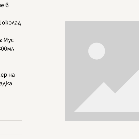
не в
Шоколад
г Мус
300мл
ер на
ладка