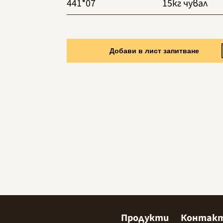
441*07
15кг чувал
Добави в лист запитване
Продукти
Контак