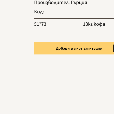
Производител
:
Гърция
Код
:
51*73
13кг кофа
Добави в лист запитване