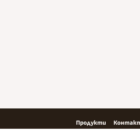
Продукти
Контак
Сладкарство
Къде да 