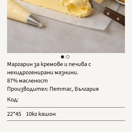
Маргарин за кремове и печива с
нехидрогенирани мазнини.
87% масленост
Производител
:
Петтас, България
Код
:
22*45
10кг кашон