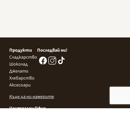
Продукти
Последвай ни!
Сладкарство
Шоколад
Джелато
Хлебарство
Аксесоари
Къде да ни намерите
Централен Офис
София 1532, Казичене,
Индустриална зона Север,
ул. „Индустриална" 3