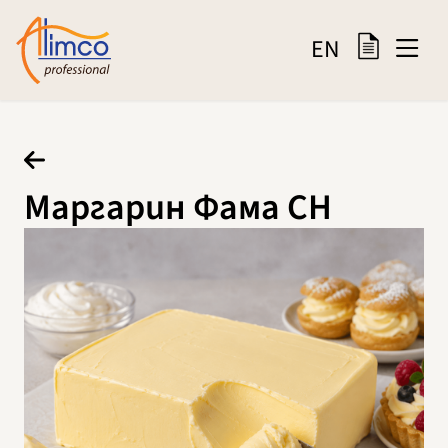
EN
Маргарин Фама СН