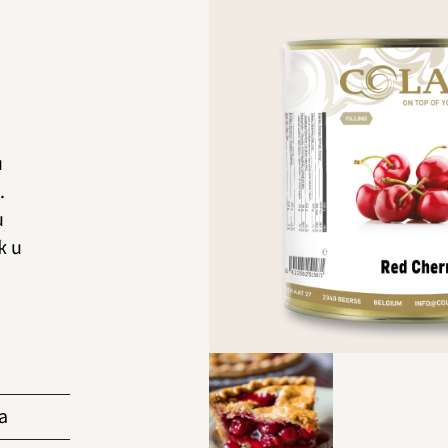
и
.
и
ж и
и
а