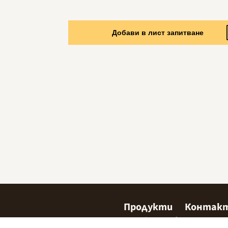
Добави в лист запитване
Продукти
Контак
Сладкарство
Къде да 