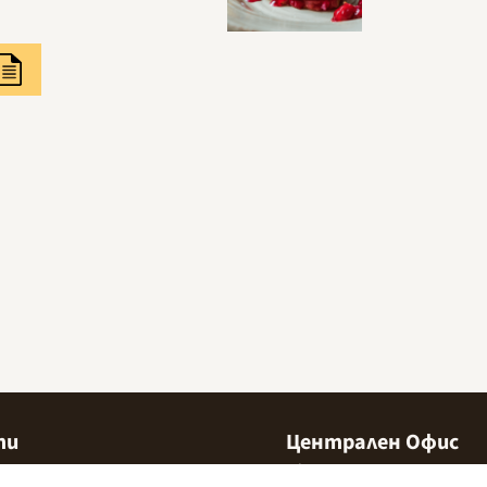
ти
Централен Офис
ни намерите
София 1532, Казичене,