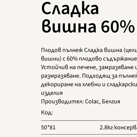
Сладка
вишна 60%
Плодов пълнеж Сладка вишна (цел
вишни) с 60% плодово съдържание
Устойчив на печене, замразяване 
размразяване. Подходящ за пълне
декориране на хлебни и сладкарск
изделия
Производител
:
Colac, Белгия
Код
:
50*81
2.8кг консерв