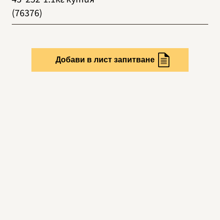
(76376)
Добави в лист запитване