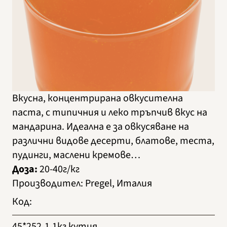
Вкусна, концентрирана овкусителна
паста, с типичния и леко тръпчив вкус на
мандарина. Идеална е за овкусяване на
различни видове десерти, блатове, теста,
пудинги, маслени кремове…
Доза:
20-40г/кг
Производител
:
Pregel, Италия
Код
:
45*252
1.1кг кутия