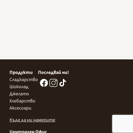
Продукти
Последвай ни!
Сладкарство
Шоколад
Джелато
Хлебарство
Аксесоари
Къде да ни намерите
Централен Офис