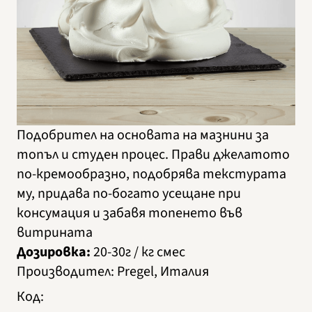
Подобрител на основата на мазнини за
топъл и студен процес. Прави джелатото
по-кремообразно, подобрява текстурата
му, придава по-богато усещане при
консумация и забавя топенето във
витрината
Дозировка:
20-30г / кг смес
Производител
:
Pregel, Италия
Код
: