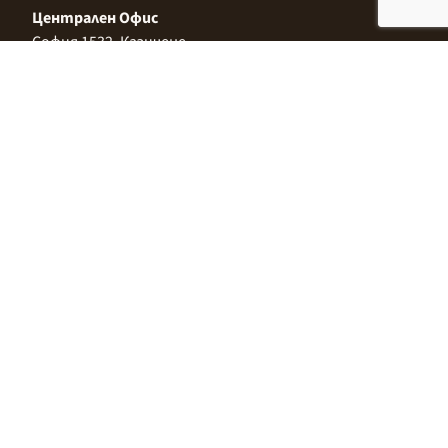
Централен Офис
София 1532, Казичене,
Индустриална зона Север,
ул. „Индустриална" 3
+359 2 9999 506
;
+359 2 9999 513
info@alimco.bg
© 2024 Alimco. Всички права запазени