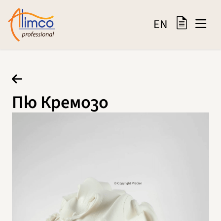
EN
Пю Кремозо