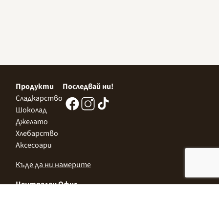
Продукти
Последвай ни!
Сладкарство
Шоколад
Джелато
Хлебарство
Аксесоари
Къде да ни намерите
Централен Офис
София 1532, Казичене,
Индустриална зона Север,