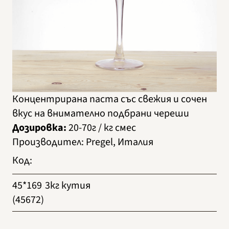
Концентрирана паста със свежия и сочен
вкус на внимателно подбрани череши
Дозировка:
20-70г / кг смес
Производител
:
Pregel, Италия
Код
:
45*169
3кг кутия
(45672)