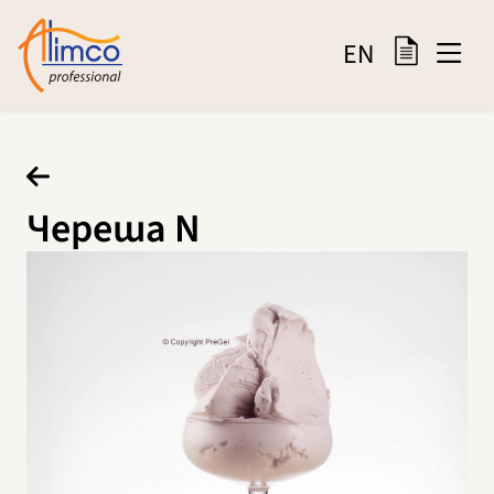
EN
Череша N